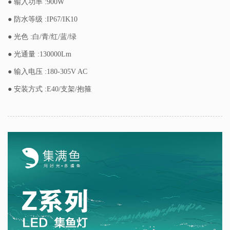
● 输入功率 :900W
● 防水等级 :IP67/IK10
● 光色 :白/青/红/蓝/绿
● 光通量 :130000Lm
● 输入电压 :180-305V AC
● 安装方式 :E40/支架/抱箍