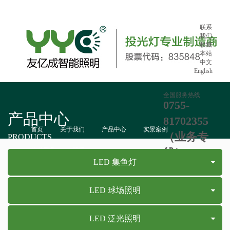
联系
我们
收藏
本站
中文
English
全国服务热线
0755-
产品中心
81702355
首页
关于我们
产品中心
实景案例
（业务专
PRODUCTS
技术服务
新闻
线）：865
LED 集鱼灯
LED 球场照明
LED 泛光照明