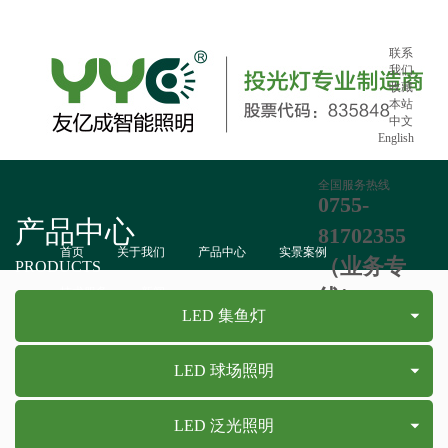
联系
我们
收藏
本站
中文
English
全国服务热线
0755-
产品中心
81702355
首页
关于我们
产品中心
实景案例
（业务专
PRODUCTS
技术服务
新闻
线）：865
LED 集鱼灯
LED 球场照明
LED 泛光照明