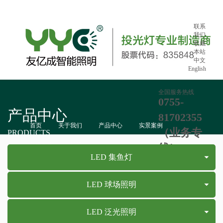
联系
我们
收藏
本站
中文
English
全国服务热线
0755-
产品中心
81702355
首页
关于我们
产品中心
实景案例
（业务专
PRODUCTS
技术服务
新闻
线）：865
LED 集鱼灯
LED 球场照明
LED 泛光照明