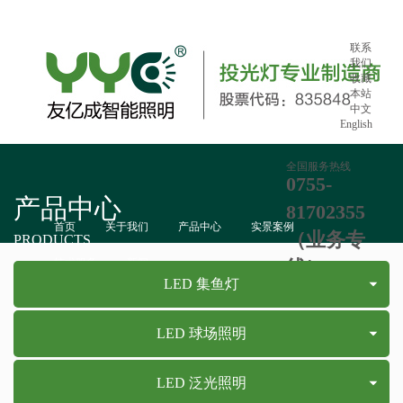
联系
我们
收藏
本站
中文
English
全国服务热线
0755-
产品中心
81702355
首页
关于我们
产品中心
实景案例
（业务专
PRODUCTS
技术服务
新闻
线）：865
LED 集鱼灯
LED 球场照明
LED 泛光照明