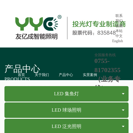
联系
我们
收藏
本站
中文
English
全国服务热线
0755-
产品中心
81702355
首页
关于我们
产品中心
实景案例
（业务专
PRODUCTS
技术服务
新闻
线）：865
LED 集鱼灯
LED 球场照明
LED 泛光照明